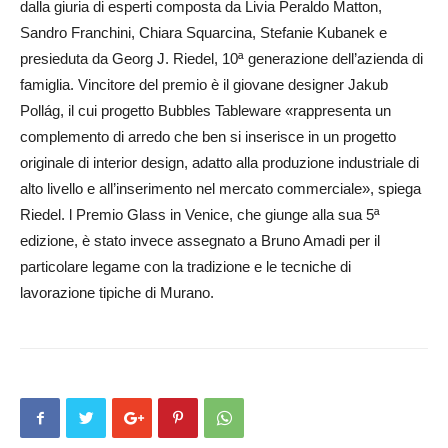
dalla giuria di esperti composta da Livia Peraldo Matton,
Sandro Franchini, Chiara Squar­ci­na, Stefanie Kuba­nek e
presieduta da Georg J. Riedel, 10ª generazione dell’azienda di
famiglia. Vincitore del premio è il giovane designer Jakub
Pollág, il cui progetto Bubbles Ta­ble­ware «rappresenta un
complemento di arredo che ben si inserisce in un progetto
originale di interior design, a­datto alla produzione industriale di
alto livello e all’inserimento nel mercato commerciale», spiega
Riedel. l Pre­mio Glass in Venice, che giunge alla sua 5ª
edizione, è stato invece assegnato a Bruno Ama­di per il
particolare legame con la tradizione e le tecniche di
lavorazione tipiche di Murano.