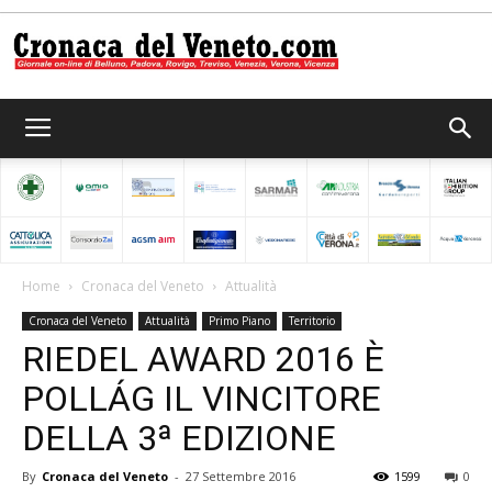
Cronaca
del
Home
Cronaca del Veneto
Attualità
Cronaca del Veneto
Attualità
Primo Piano
Territorio
Veneto
RIEDEL AWARD 2016 È
POLLÁG IL VINCITORE
DELLA 3ª EDIZIONE
By
Cronaca del Veneto
-
27 Settembre 2016
1599
0