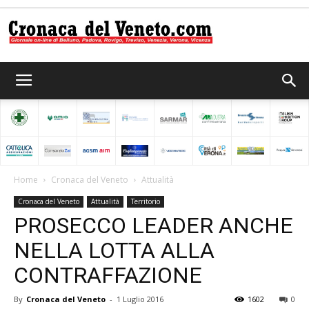
Cronaca
del
Home
Cronaca del Veneto
Attualità
Cronaca del Veneto
Attualità
Territorio
Veneto
PROSECCO LEADER ANCHE
NELLA LOTTA ALLA
CONTRAFFAZIONE
By
Cronaca del Veneto
-
1 Luglio 2016
1602
0