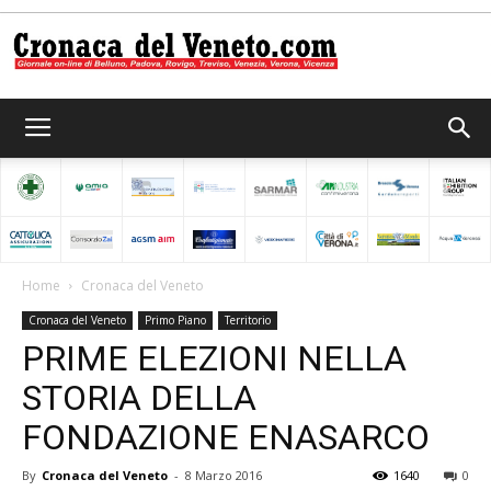
Cronaca
del
Home
Cronaca del Veneto
Cronaca del Veneto
Primo Piano
Territorio
Veneto
PRIME ELEZIONI NELLA
STORIA DELLA
FONDAZIONE ENASARCO
By
Cronaca del Veneto
-
8 Marzo 2016
1640
0