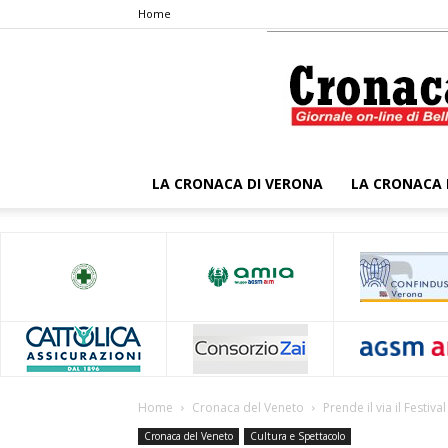
Home
LA CRONACA DI VERONA
LA CRONACA 
Home
Cronaca del Veneto
Prende il via il Festiva
Cronaca del Veneto
Cultura e Spettacolo