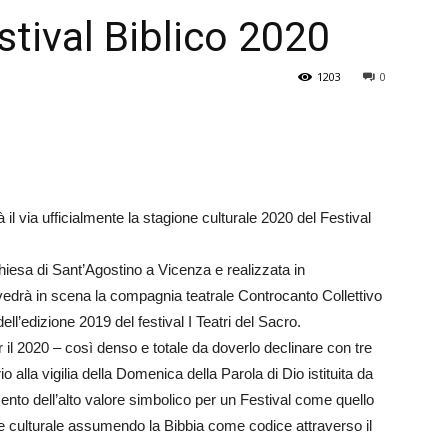
estival Biblico 2020
Veneto
1203
0
il via ufficialmente la stagione culturale 2020 del Festival
chiesa di Sant’Agostino a Vicenza e realizzata in
 vedrà in scena la compagnia teatrale Controcanto Collettivo
ell’edizione 2019 del festival I Teatri del Sacro.
il 2020 – così denso e totale da doverlo declinare con tre
o alla vigilia della Domenica della Parola di Dio istituita da
to dell’alto valore simbolico per un Festival come quello
 e culturale assumendo la Bibbia come codice attraverso il