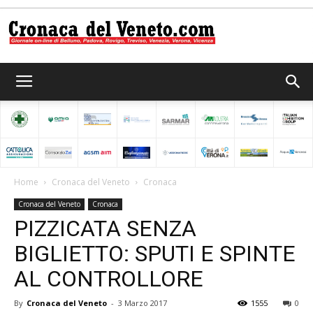
Cronaca
del
Home
Cronaca del Veneto
Cronaca
Cronaca del Veneto
Cronaca
Veneto
PIZZICATA SENZA
BIGLIETTO: SPUTI E SPINTE
AL CONTROLLORE
By
Cronaca del Veneto
-
3 Marzo 2017
1555
0