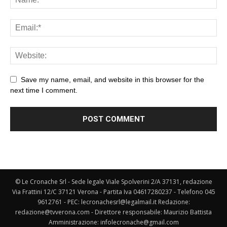
Save my name, email, and website in this browser for the
next time I comment.
© Le Cronache Srl - Sede legale Viale Spolverini 2/A 37131, redazione
Via Frattini 12/C 37121 Verona - Partita Iva 04617280237 - Telefono 045
9612761 - PEC: lecronachesrl@legalmail.it Redazione:
redazione@tvverona.com - Direttore responsabile: Maurizio Battista
Amministrazione: infolecronache@gmail.com