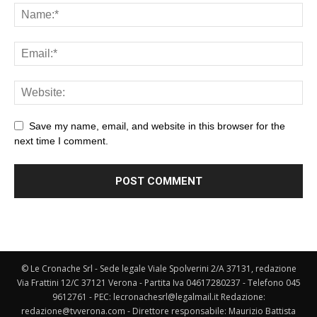
Save my name, email, and website in this browser for the
next time I comment.
© Le Cronache Srl - Sede legale Viale Spolverini 2/A 37131, redazione
Via Frattini 12/C 37121 Verona - Partita Iva 04617280237 - Telefono 045
9612761 - PEC: lecronachesrl@legalmail.it Redazione:
redazione@tvverona.com - Direttore responsabile: Maurizio Battista