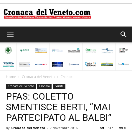
Cronaca
del
Home
Cronaca del Veneto
Cronaca
Cronaca del Veneto
Cronaca
Sanità
Veneto
PFAS: COLETTO
SMENTISCE BERTI, “MAI
PARTECIPATO AL BALBI”
By
Cronaca del Veneto
-
7 Novembre 2016
1537
0