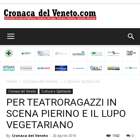
Cronaca
del
Home
Cronaca del Veneto
Cultura e Spettacolo
Cronaca del Veneto
Cultura e Spettacolo
Veneto
PER TEATRORAGAZZI IN
SCENA PIERINO E IL LUPO
VEGETARIANO
By
Cronaca del Veneto
-
20 Aprile 2016
1542
0