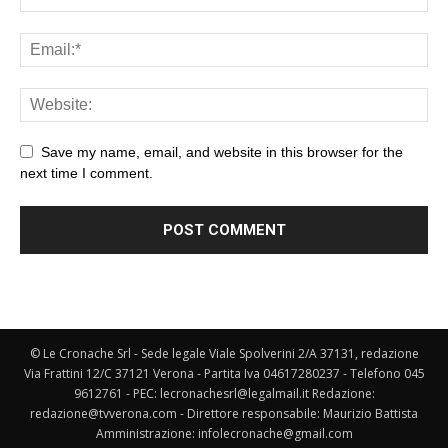
Save my name, email, and website in this browser for the
next time I comment.
© Le Cronache Srl - Sede legale Viale Spolverini 2/A 37131, redazione
Via Frattini 12/C 37121 Verona - Partita Iva 04617280237 - Telefono 045
9612761 - PEC: lecronachesrl@legalmail.it Redazione:
redazione@tvverona.com - Direttore responsabile: Maurizio Battista
Amministrazione: infolecronache@gmail.com