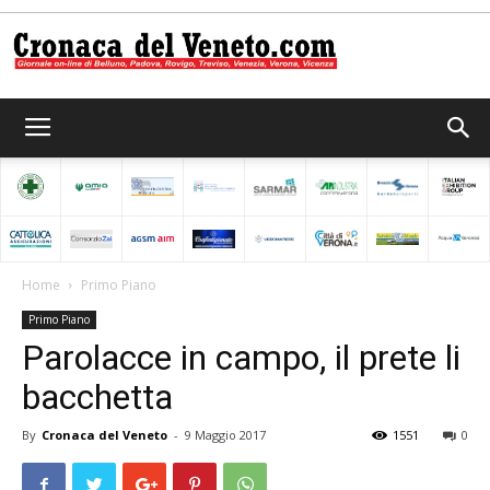
Cronaca
del
Home
Primo Piano
Primo Piano
Veneto
Parolacce in campo, il prete li
bacchetta
By
Cronaca del Veneto
-
9 Maggio 2017
1551
0