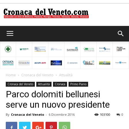
Cronaca
del
Home
Cronaca del Veneto
Attualità
Cronaca del Veneto
Attualità
Cronaca
Primo Piano
Veneto
Parco dolomiti bellunesi
serve un nuovo presidente
By
Cronaca del Veneto
-
6 Dicembre 2016
103100
0