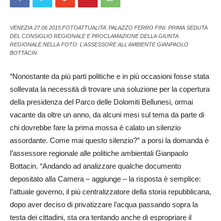
VENEZIA 27.06.2015.FOTOATTUALITA'.PALAZZO FERRO FINI. PRIMA SEDUTA
DEL CONSIGLIO REGIONALE E PROCLAMAZIONE DELLA GIUNTA
REGIONALE.NELLA FOTO: L'ASSESSORE ALL'AMBIENTE GIANPAOLO
BOTTACIN
“Nonostante da più parti politiche e in più occasioni fosse stata
sollevata la necessità di trovare una soluzione per la copertura
della presidenza del Parco delle Do­lomiti Bellunesi, ormai
vacante da oltre un anno, da alcuni mesi sul tema da parte di
chi dovrebbe fare la prima mossa è calato un silenzio
assordante. Come mai questo silenzio?” a porsi la do­manda è
l’assessore regionale alle politiche ambientali Gia­np­aolo
Bottacin. “Andando ad analizzare qualche documento
depositato alla Camera – ag­giunge – la risposta è semplice:
l’attuale governo, il più centralizzatore della storia repubblicana,
dopo aver deciso di privatizzare l’acqua passando sopra la
testa dei cittadini, sta ora tentando anche di espropriare il