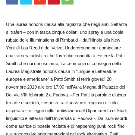
Una laurea honoris causa alla ragazza che negli anni Settanta
si traferì – con in tasca cinque dollari, uno spray e una copia
rubata delle Illuminations di Rimbaud – dall’Illinois alla New
York di Lou Reed e dei Velvet Underground per cominciare
una carriera artistica che l’avrebbe condotta a essere la Patti
Smith che noi conosciamo. La cerimonia di consegna della
Laurea Magistrale honoris causa in “Lingue e Letterature
europee e americane” a Patti Smith si terrà giovedì 28
novembre 2019 alle ore 17.00 nell’Aula Magna di Palazzo del
Bo, via VIII febbraio 2 a Padova. «Per Patti la parola è dialogo
fra arte e società, sospesa fra il sussurro religioso e l’urlo
disperato – si legge nelle motivazioni del Dipartimento di Studi
linguistici e letterari dell’U­niversità di Padova -. Dai suoi esordi
come autrice di poesie recitate e di happening punk rock fino
alle successive sperimentazioni nel rock alternativo, Patti