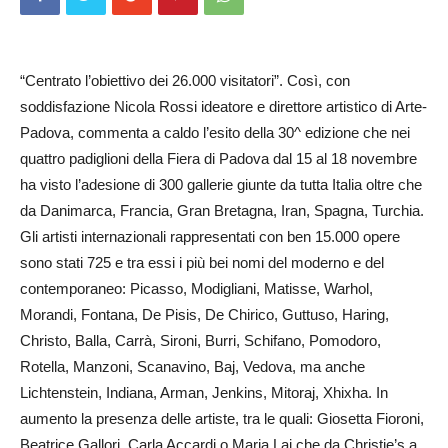
“Centrato l’obiettivo dei 26.000 visitatori”. Così, con
soddisfazione Nicola Rossi ideatore e direttore artistico di Arte­
Padova, commenta a caldo l’esito della 30^ edizione che nei
quattro padiglioni della Fiera di Padova dal 15 al 18 novembre
ha visto l’adesione di 300 gallerie giunte da tutta Italia oltre che
da Danimarca, Francia, Gran Bretagna, Iran, Spagna, Turchia.
Gli artisti internazionali rappresentati con ben 15.000 opere
sono stati 725 e tra essi i più bei nomi del moderno e del
contemporaneo: Picasso, Modigliani, Matisse, Warhol,
Morandi, Fontana, De Pisis, De Chirico, Guttuso, Haring,
Christo, Balla, Carrà, Sironi, Burri, Schifano, Pomodoro,
Rotella, Manzoni, Scanavino, Baj, Vedova, ma anche
Lichtenstein, Indiana, Arman, Jenkins, Mitoraj, Xhixha. In
aumento la presenza delle artiste, tra le quali: Giosetta Fioroni,
Beatrice Gallori, Carla Accardi o Maria Lai che da Christie’s a