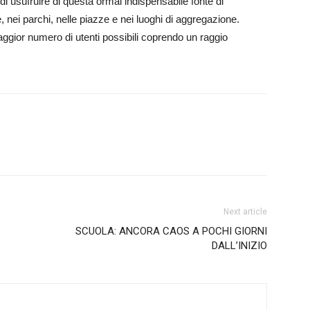
i di usufruire di questa ormai indispensabile fonte di
nei parchi, nelle piazze e nei luoghi di aggregazione.
ggior numero di utenti possibili coprendo un raggio
Next article
SCUOLA: ANCORA CAOS A POCHI GIORNI
DALL’INIZIO