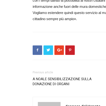
con i tempi dando la possibilità ai nostri cittadin
informazione anche fuori delle mura domestiche, 
Vogliamo estendere quindi questo servizio al ma
cittadino sempre più ampio».
Previous article
A NOALE SENSIBILIZZAZIONE SULLA
DONAZIONE DI ORGANI
Cronaca del Veneto