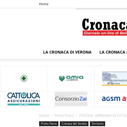
Home
LA CRONACA DI VERONA
LA CRONACA 
Home
Primo Piano
PADOVA: ARRIVANO IN CITTÁ 
Primo Piano
Cronaca del Veneto
Territorio