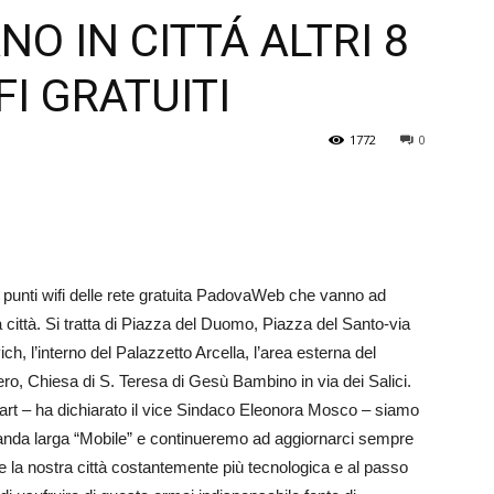
O IN CITTÁ ALTRI 8
Veneto
FI GRATUITI
1772
0
vi punti wifi delle rete gratuita PadovaWeb che vanno ad
 la città. Si tratta di Piazza del Duomo, Piazza del Santo-via
ch, l’interno del Palazzetto Arcella, l’area esterna del
iero, Chiesa di S. Teresa di Gesù Bambino in via dei Salici.
rt – ha dichiarato il vice Sindaco Eleonora Mosco – siamo
banda larga “Mobile” e continueremo ad aggiornarci sempre
e la nostra città costantemente più tecnologica e al passo