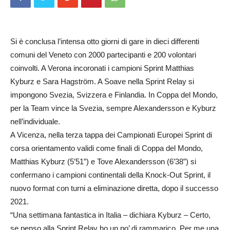
Si è conclusa l’intensa otto giorni di gare in dieci differenti
comuni del Veneto con 2000 partecipanti e 200 volontari
coinvolti. A Verona incoronati i campioni Sprint Matthias
Kyburz e Sara Hagström. A Soave nella Sprint Relay si
impongono Svezia, Svizzera e Finlandia. In Coppa del Mondo,
per la Team vince la Svezia, sempre Alexandersson e Kyburz
nell’individuale.
A Vicenza, nella terza tappa dei Campionati Europei Sprint di
corsa orientamento validi come finali di Coppa del Mondo,
Matthias Kyburz (5’51”) e Tove Alexandersson (6’38”) si
confermano i campioni continentali della Knock-Out Sprint, il
nuovo format con turni a eliminazione diretta, dopo il successo
2021.
“Una settimana fantastica in Italia – dichiara Kyburz – Certo,
se penso alla Sprint Relay ho un po’ di rammarico. Per me una