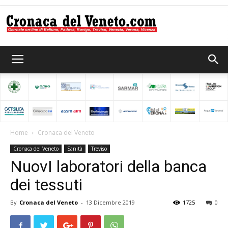
Cronaca
del
Home
Cronaca del Veneto
Cronaca del Veneto
Sanità
Treviso
Veneto
NuovI laboratori della banca
dei tessuti
By
Cronaca del Veneto
-
13 Dicembre 2019
1725
0