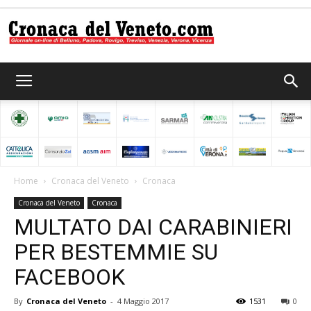
Cronaca
del
Home
Cronaca del Veneto
Cronaca
Cronaca del Veneto
Cronaca
Veneto
MULTATO DAI CARABINIERI
PER BESTEMMIE SU
FACEBOOK
By
Cronaca del Veneto
-
4 Maggio 2017
1531
0