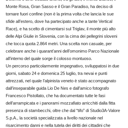
Monte Rosa, Gran Sasso e il Gran Paradiso, ha deciso di
tornare fuori confine (non è la prima volta che lancia le sue
sfide all’estero, dove ha partecipato anche a tante Vertical
Race), e ha scelto di cimentarsi sul Triglav, il monte più alto
delle Alpi Giulie in Slovenia, con la cima dei pellegrini sloveni
che tocca quota 2.864 metri. Una scelta non casuale, per
celebrare anche i quarant’anni dell’omonimo Parco Nazionale
all’interno del quale sorge il colosso montuoso.
Un percorso particolarmente impegnativo, sviluppatosi in due
giorni, sabato 24 e domenica 25 luglio, tra nevai e punti
attrezzati, nel quale l’alpinista veneto è stato accompagnato
dall’inseparabile guida Lio De Nes e dall’amico fotografo
Francesco Pistollato, che ha documentato tutte le fasi
dell’arrampicata e i panorami mozzafiato arricchiti dalla fitta
presenza di stambecchi, oltre che dal “tifo” di Studio3A-Valore
S.p.A., la società specializzata a livello nazionale nel
risarcimento danni e nella tutela dei diritti dei cittadini che