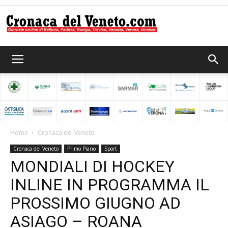
Cronaca
del
Home
Cronaca del Veneto
Cronaca del Veneto
Primo Piano
Sport
Veneto
MONDIALI DI HOCKEY
INLINE IN PROGRAMMA IL
PROSSIMO GIUGNO AD
ASIAGO – ROANA