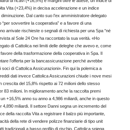
rdi di ricavi (+16,5%) e margini oltre le attese, un indice di
olta Vita (+23,4%) in decisa accelerazione e un indice
e diminuzione. Dal canto suo l’ex amministratore delegato
 “per sovvertire la cooperativa” e a favore di una
 arrivate rischieste o segnali di richiesta per una Spa “né
tervista al Sole 24 Ore ha raccontato la sua verità. «Ho
egato di Cattolica nei limiti delle deleghe che avevo e, come
 favore della trasformazione della cooperativa in Spa. Il
ntare l’offerta per la bancassicurazione perché avrebbe
soci di Cattolica Assicurazioni». Fin qui la polemica a
freddi dati invece Cattolica Assicurazioni chiude i nove mesi
in crescita del 15,8% rispetto ai 72 milioni dello stesso
er 83 milioni. In miglioramento anche la raccolta premi
un +16,5% anno su anno a 4,986 miliardi, anche in questo
per 4,890 miliardi. Il settore Danni segna un incremento del
e della raccolta Vita a registrare il balzo più importante,
cità della rete di vendere polizze finanziarie di tipo unit
tti tradizionali a basso profilo di rischio. Cattolica spiega