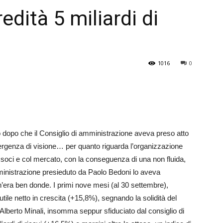
redità 5 miliardi di
Veneto
1016
0
to dopo che il Consiglio di amministrazione aveva preso atto
ergenza di visione… per quanto riguarda l’organizzazione
n i soci e col mercato, con la conseguenza di una non fluida,
mministrazione presieduto da Paolo Bedoni lo aveva
n’era ben donde. I primi nove mesi (al 30 settembre),
tile netto in crescita (+15,8%), segnando la solidità del
 Alberto Minali, insomma seppur sfiduciato dal consiglio di