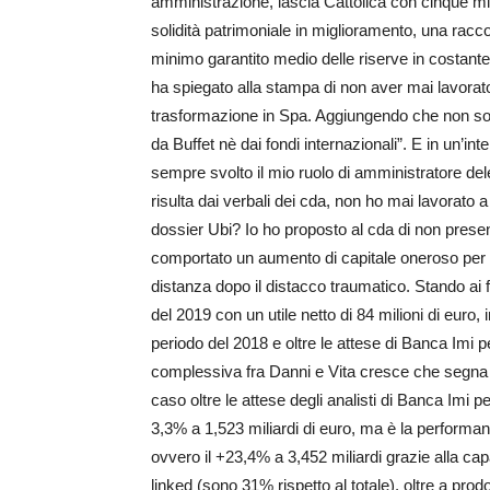
amministrazione, lascia Cattolica con cinque milia
solidità patrimoniale in miglioramento, una racc
minimo garantito medio delle riserve in costant
ha spiegato alla stampa di non aver mai lavorato
trasformazione in Spa. Aggiungendo che non sono
da Buffet nè dai fondi internazionali”. E in un’in
sempre svolto il mio ruolo di amministratore del
risulta dai verbali dei cda, non ho mai lavorato a
dossier Ubi? Io ho proposto al cda di non prese
comportato un aumento di capitale oneroso per i 
distanza dopo il distacco traumatico. Stando ai 
del 2019 con un utile netto di 84 milioni di euro, 
periodo del 2018 e oltre le attese di Banca Imi p
complessiva fra Danni e Vita cresce che segna 
caso oltre le attese degli analisti di Banca Imi 
3,3% a 1,523 miliardi di euro, ma è la performanc
ovvero il +23,4% a 3,452 miliardi grazie alla capa
linked (sono 31% rispetto al totale), oltre a prodo