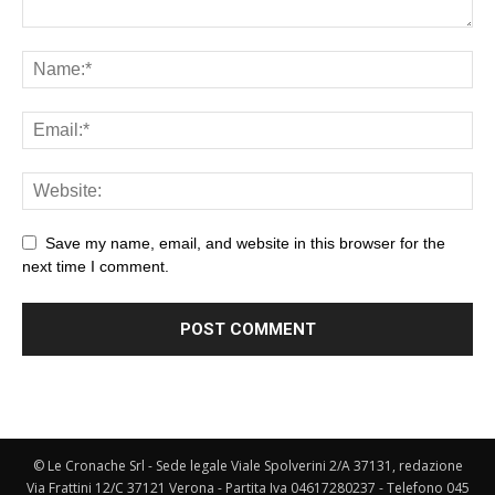
Save my name, email, and website in this browser for the
next time I comment.
© Le Cronache Srl - Sede legale Viale Spolverini 2/A 37131, redazione
Via Frattini 12/C 37121 Verona - Partita Iva 04617280237 - Telefono 045