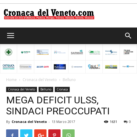
Cronaca
del
Home
Cronaca del Veneto
Belluno
Cronaca del Veneto
Belluno
Cronaca
Veneto
MEGA DEFICIT ULSS,
SINDACI PREOCCUPATI
By
Cronaca del Veneto
-
13 Marzo 2017
1631
0