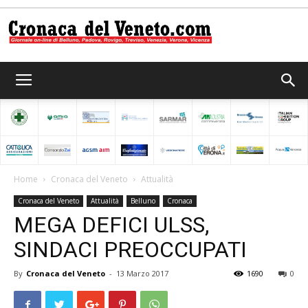
Cronaca
del
Home
Cronaca del Veneto
Attualità
Cronaca del Veneto
Attualità
Belluno
Cronaca
Veneto
MEGA DEFICI ULSS,
SINDACI PREOCCUPATI
By
Cronaca del Veneto
-
13 Marzo 2017
1690
0