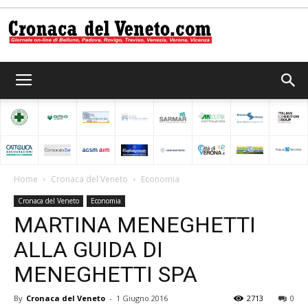
Cronaca
del
Home
Cronaca del Veneto
Economia
Cronaca del Veneto
Economia
Veneto
MARTINA MENEGHETTI
ALLA GUIDA DI
MENEGHETTI SPA
By
Cronaca del Veneto
-
1 Giugno 2016
2713
0