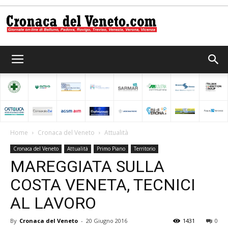
Cronaca
del
Home
Cronaca del Veneto
Attualità
Cronaca del Veneto
Attualità
Primo Piano
Territorio
Veneto
MAREGGIATA SULLA
COSTA VENETA, TECNICI
AL LAVORO
By
Cronaca del Veneto
-
20 Giugno 2016
1431
0