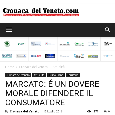
Cronaca
del
Home
Cronaca del Veneto
Attualità
Cronaca del Veneto
Attualità
Primo Piano
Territorio
Veneto
MARCATO: É UN DOVERE
MORALE DIFENDERE IL
CONSUMATORE
By
Cronaca del Veneto
-
12 Luglio 2016
1871
0