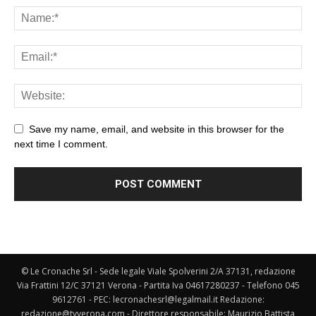
Save my name, email, and website in this browser for the
next time I comment.
© Le Cronache Srl - Sede legale Viale Spolverini 2/A 37131, redazione
Via Frattini 12/C 37121 Verona - Partita Iva 04617280237 - Telefono 045
9612761 - PEC: lecronachesrl@legalmail.it Redazione:
redazione@tvverona.com - Direttore responsabile: Maurizio Battista