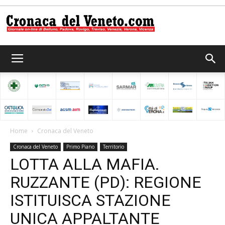
Cronaca
del
Home
Cronaca del Veneto
Cronaca del Veneto
Primo Piano
Territorio
Veneto
LOTTA ALLA MAFIA.
RUZZANTE (PD): REGIONE
ISTITUISCA STAZIONE
UNICA APPALTANTE