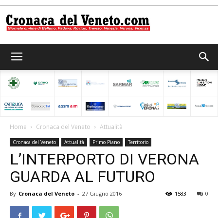
Cronaca
del
Home
Cronaca del Veneto
Attualità
Cronaca del Veneto
Attualità
Primo Piano
Territorio
Veneto
L’INTERPORTO DI VERONA
GUARDA AL FUTURO
By
Cronaca del Veneto
-
27 Giugno 2016
1583
0