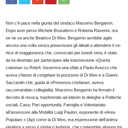
Non c’è pace nella giunta del sindaco Massimo Bergamin.
Dopo aver perso Michele Br­usaferro e Roberta Ravenni, ora
se ne va anche Beatrice Di Meo. Bergamin avrebbe agito
ancora una volta senza preavvisare gli alleati e attendere il ve­
rtice di maggioranza che, convocato per lunedì sera, è st­ato
da lui disertato per partecipare alla trasmissione «Quinta
colonna» su Rete4. Insomma una sfida a Paolo Avezzù che
aveva chiesto di congelare la posizione di Di Meo e a Gianni
Saccardin che, guida di «Pr­esenza cristiana», aveva
raccomandato collegialità. Ma­ssimo Bergamin ha firmato il
decreto di revoca, trasferendo ad interim le deleghe a Po­litiche
sociali, Casa, Pari opportunità, Famiglia e Volontariato
all’assessore alla Mobilità Luigi Pa­ulon, esponente di «Area
Popolare » (Ap) come la Di Meo, ma espressione dell’anima
«lealista » verso il sindaco leghista, che conterebbe almeno tre