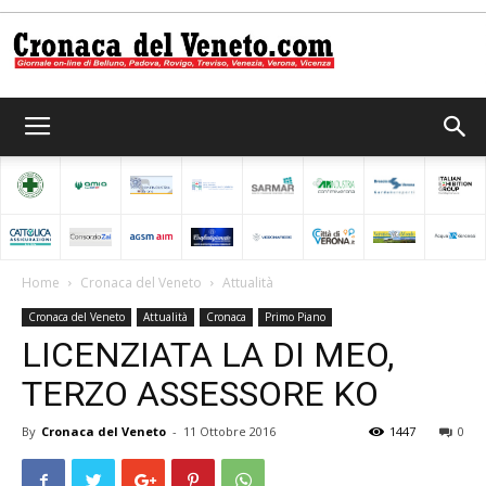
Cronaca
del
Home
Cronaca del Veneto
Attualità
Cronaca del Veneto
Attualità
Cronaca
Primo Piano
Veneto
LICENZIATA LA DI MEO,
TERZO ASSESSORE KO
By
Cronaca del Veneto
-
11 Ottobre 2016
1447
0