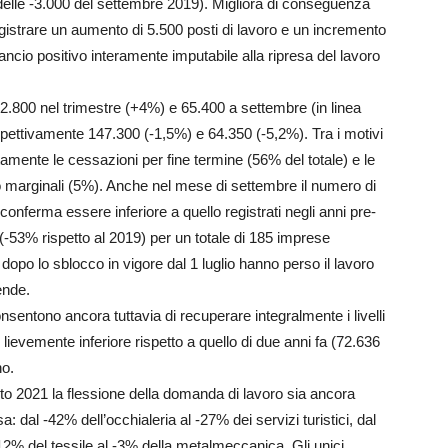
 delle -3.000 del settembre 2019). Migliora di conseguenza
egistrare un aumento di 5.500 posti di lavoro e un incremento
lancio positivo interamente imputabile alla ripresa del lavoro
800 nel trimestre (+4%) e 65.400 a settembre (in linea
spettivamente 147.300 (-1,5%) e 64.350 (-5,2%). Tra i motivi
tamente le cessazioni per fine termine (56% del totale) e le
o marginali (5%). Anche nel mese di settembre il numero di
 conferma essere inferiore a quello registrati negli anni pre-
 (-53% rispetto al 2019) per un totale di 185 imprese
po lo sblocco in vigore dal 1 luglio hanno perso il lavoro
ende.
onsentono ancora tuttavia di recuperare integralmente i livelli
 lievemente inferiore rispetto a quello di due anni fa (72.636
no.
esto 2021 la flessione della domanda di lavoro sia ancora
 dal -42% dell’occhialeria al -27% dei servizi turistici, dal
2% del tessile al -3% della metalmeccanica. Gli unici