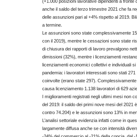
(+1.000 posizioni lavorative dipendenti a fronte
anche il saldo del terzo trimestre 2021 che fa r
delle assunzioni pari al +4% rispetto al 2019. Bi
a termine.
Le assunzioni sono state complessivamente 152.
con il 2019), mentre le cessazioni sono state ri
di chiusura dei rapporti di lavoro prevalgono net
dimissioni (32%), mentre i licenziamenti restan
licenziamenti economici collettivi e individuali si
pandemia: i lavoratori interessati sono stati 271
coinvolte (erano state 297). Complessivamente do
causa licenziamento 1.138 lavoratori di 629 azi
I miglioramenti registrati negli ultimi mesi non c
del 2019: il saldo dei primi nove mesi del 2021 è
contro 74.204) e le assunzioni sono 13% in me
L’analisi settoriale evidenzia infatti come in qu
largamente diffusa anche se con intensità diversa:
-24% del commercio al -21% della concia, dal -1