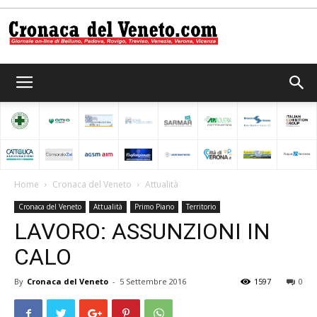
Cronaca
del
Home
Cronaca del Veneto
Attualità
Cronaca del Veneto
Attualità
Primo Piano
Territorio
Veneto
LAVORO: ASSUNZIONI IN
CALO
By
Cronaca del Veneto
-
5 Settembre 2016
1597
0