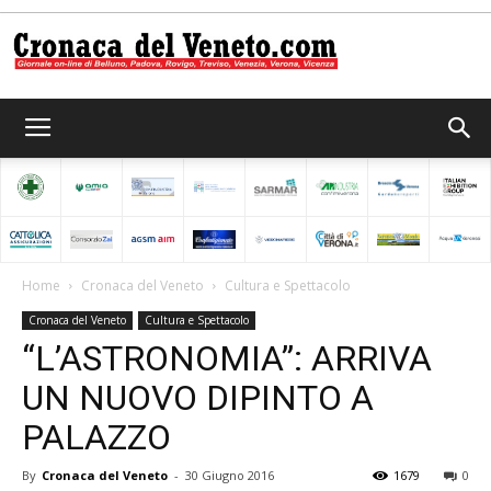
Cronaca
del
Home
Cronaca del Veneto
Cultura e Spettacolo
Cronaca del Veneto
Cultura e Spettacolo
Veneto
“L’ASTRONOMIA”: ARRIVA
UN NUOVO DIPINTO A
PALAZZO
By
Cronaca del Veneto
-
30 Giugno 2016
1679
0