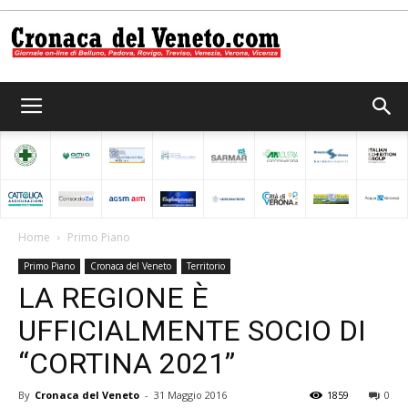
Cronaca
del
Home
Primo Piano
Primo Piano
Cronaca del Veneto
Territorio
Veneto
LA REGIONE È
UFFICIALMENTE SOCIO DI
“CORTINA 2021”
By
Cronaca del Veneto
-
31 Maggio 2016
1859
0