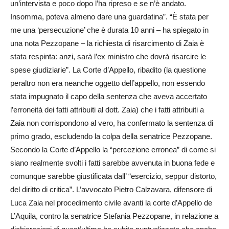
un’intervista e poco dopo l’ha ripreso e se n’è andato.
Insomma, poteva almeno dare una guardatina”. “È stata per
me una ‘persecuzione’ che è durata 10 anni – ha spiegato in
una nota Pezzopane – la richiesta di risarcimento di Zaia è
stata respinta: anzi, sarà l’ex ministro che dovrà risarcire le
spese giudiziarie”. La Corte d’Appello, ribadito (la questione
peraltro non era neanche oggetto dell’appello, non essendo
stata impugnato il capo della sentenza che aveva accertato
l’erroneità dei fatti attribuiti al dott. Zaia) che i fatti attribuiti a
Zaia non corrispondono al vero, ha confermato la sentenza di
primo grado, escludendo la colpa della senatrice Pezzopane.
Secondo la Corte d’Appello la “percezione erronea” di come si
siano realmente svolti i fatti sarebbe avvenuta in buona fede e
comunque sarebbe giustificata dall’ “esercizio, seppur distorto,
del diritto di critica”. L’avvocato Pietro Calzavara, difensore di
Luca Zaia nel procedimento civile avanti la corte d’Appello de
L’Aquila, contro la senatrice Stefania Pezzopane, in relazione a