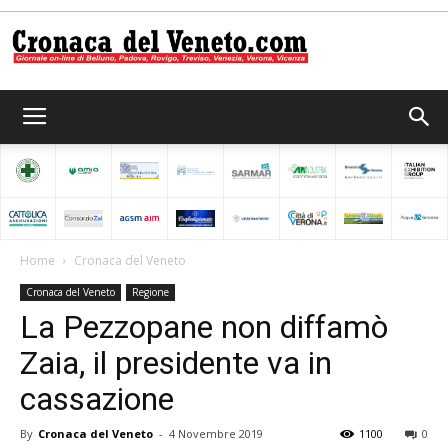
Cronaca
del
Home
Cronaca del Veneto
Cronaca del Veneto
Regione
Veneto
La Pezzopane non diffamò
Zaia, il presidente va in
cassazione
By
Cronaca del Veneto
-
4 Novembre 2019
1100
0