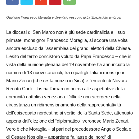
Oggi don Francesco Moraglia è diventato vescovo di La Spezia foto ambrosi
La diocesi di San Marco non è più sede cardinalizia e il suo
primate, m­o­n­signor Francesco Moraglia, si scopre una volta
ancora escluso dall’assemblea dei grandi elettori della Chiesa.
L’esito del terzo c­o­ncistoro voluto da Papa Fra­ncesco – che in
vista della riunione plenaria del 19 novembre ha annunciato la
nomina di 13 nuovi cardinali, tra i quali gli italiani monsignor
Mario Zenari (che resta nunzio in Siria) e l’emerito di No­vara
Renato Corti – lascia l’amaro in bocca alle aspettative della
comunità cattolica veneziana. Dif­ficile non scorgere nella
circostanza un ridimensionamento della ra­p­­presentatività
dell’episcopato nordestino ai vertici della Santa Sede, attenuato
appena dall’elezione del “diplomatico” veronese Ma­rio Zenari.
Vero è che Mor­aglia – al pari del precedessore An­gelo Sc­ola e
di Ce­sare No­siglia – appartiene “all’asse del nord” di