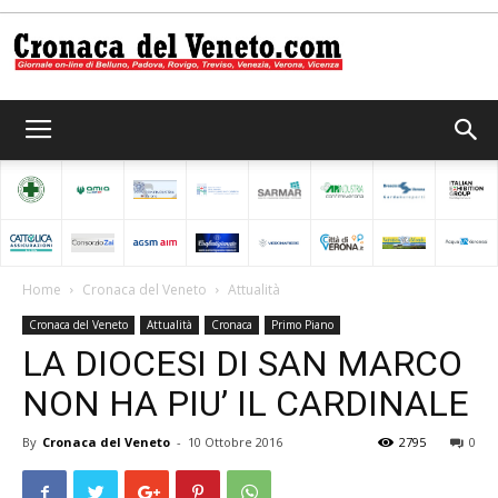
Cronaca
del
Home
Cronaca del Veneto
Attualità
Cronaca del Veneto
Attualità
Cronaca
Primo Piano
Veneto
LA DIOCESI DI SAN MARCO
NON HA PIU’ IL CARDINALE
By
Cronaca del Veneto
-
10 Ottobre 2016
2795
0