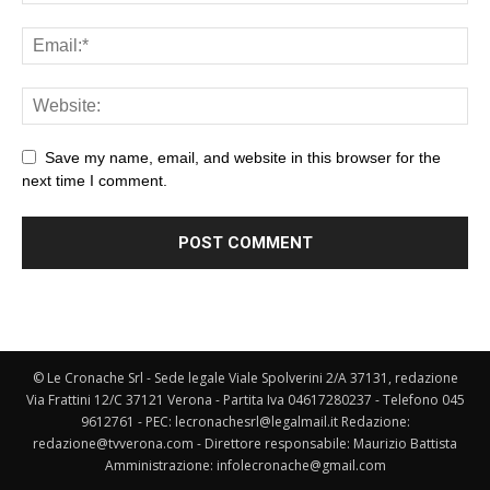
Save my name, email, and website in this browser for the
next time I comment.
© Le Cronache Srl - Sede legale Viale Spolverini 2/A 37131, redazione
Via Frattini 12/C 37121 Verona - Partita Iva 04617280237 - Telefono 045
9612761 - PEC: lecronachesrl@legalmail.it Redazione:
redazione@tvverona.com - Direttore responsabile: Maurizio Battista
Amministrazione: infolecronache@gmail.com