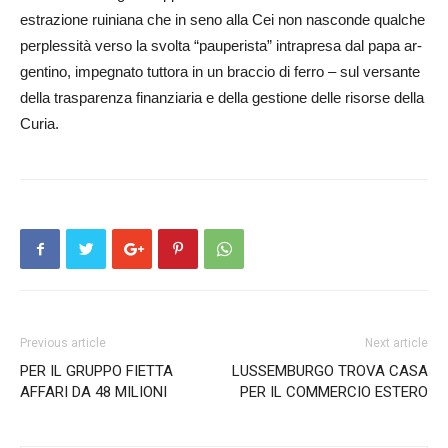
estrazione ruiniana che in seno alla Cei non nasconde qualche
perplessità verso la svolta “pa­u­perista” intrapresa dal papa ar­
g­entino, impegnato tuttora in un br­accio di ferro – sul versante
del­la trasparenza finanziaria e della ge­s­tione delle risorse della
Curia.
Previous article
Next article
PER IL GRUPPO FIETTA
LUSSEMBURGO TROVA CASA
AFFARI DA 48 MILIONI
PER IL COMMERCIO ESTERO