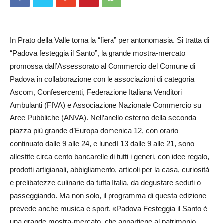
In Prato della Valle torna la “fiera” per antonomasia. Si tratta di
“Pa­dova festeggia il Santo”, la grande mostra-mercato
promossa dall’As­sessorato al Commercio del Co­mune di
Padova in collaborazione con le associazioni di categoria
Ascom, Confesercenti, Federa­zio­ne Italiana Venditori
Ambulanti (FIVA) e Associazione Nazionale Com­mercio su
Aree Pubbliche (ANVA). Nell’anello esterno della seconda
piazza più grande d’Eu­ro­pa domenica 12, con ora­rio
continuato dalle 9 alle 24, e lunedì 13 dalle 9 alle 21, sono
allestite circa cento bancarelle di tutti i generi, con idee regalo,
prodotti artigianali, abbigliamento, articoli per la ca­sa, curiosità
e prelibatezze culinarie da tutta Italia, da degustare se­duti o
passeggiando. Ma non solo, il programma di questa edizione
pre­vede anche musica e sport. «Pa­­dova Festeggia il Santo è
una grande mostra-mercato, che ap­partiene al patrimonio