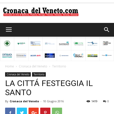
Cronaca
del
Home
Cronaca del Veneto
Territorio
Cronaca del Veneto
Territorio
Veneto
LA CITTÁ FESTEGGIA IL
SANTO
By
Cronaca del Veneto
-
10 Giugno 2016
1419
0