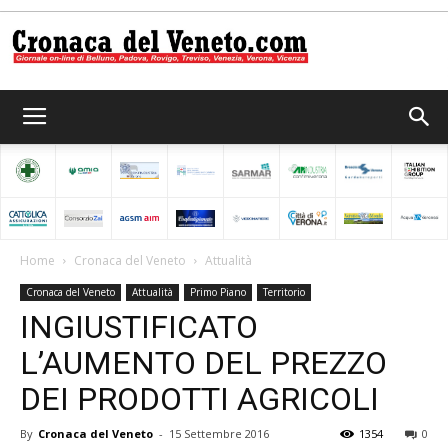
Cronaca
del
Home
Cronaca del Veneto
Attualità
Cronaca del Veneto
Attualità
Primo Piano
Territorio
Veneto
INGIUSTIFICATO
L’AUMENTO DEL PREZZO
DEI PRODOTTI AGRICOLI
By
Cronaca del Veneto
-
15 Settembre 2016
1354
0