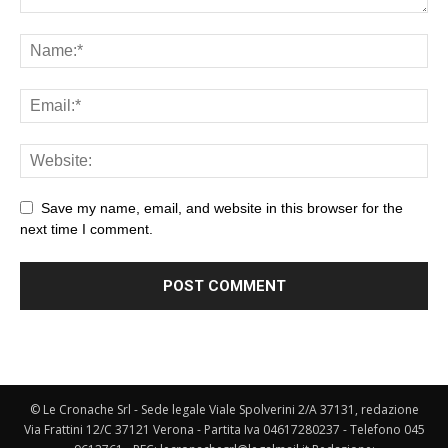
Save my name, email, and website in this browser for the
next time I comment.
© Le Cronache Srl - Sede legale Viale Spolverini 2/A 37131, redazione
Via Frattini 12/C 37121 Verona - Partita Iva 04617280237 - Telefono 045