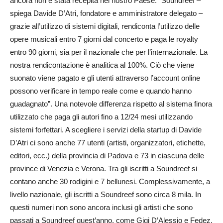
ancora non è stata recepita nel nostro Paese. “Soundreef –
spiega Davide D’Atri, fondatore e amministratore delegato –
grazie all’utilizzo di sistemi digitali, rendiconta l’utilizzo delle
opere musicali entro 7 giorni dal concerto e paga le royalty
entro 90 giorni, sia per il nazionale che per l’internazionale. La
nostra rendicontazione è analitica al 100%. Ciò che viene
suonato viene pagato e gli utenti attraverso l’account online
possono verificare in tempo reale come e quando hanno
guadagnato”. Una notevole differenza rispetto al sistema finora
utilizzato che paga gli autori fino a 12/24 mesi utilizzando
sistemi forfettari. A scegliere i servizi della startup di Davide
D’Atri ci sono anche 77 utenti (artisti, organizzatori, etichette,
editori, ecc.) della provincia di Padova e 73 in ciascuna delle
province di Venezia e Verona. Tra gli iscritti a Soundreef si
contano anche 30 rodigini e 7 bellunesi. Complessivamente, a
livello nazionale, gli iscritti a Soundreef sono circa 8 mila. In
questi numeri non sono ancora inclusi gli artisti che sono
passati a Soundreef quest’anno, come Gigi D’Alessio e Fedez,