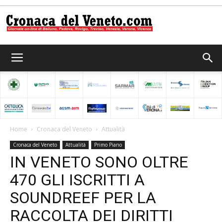
Cronaca
del
Home
Cronaca del Veneto
Attualità
Cronaca del Veneto
Attualità
Primo Piano
Veneto
IN VENETO SONO OLTRE
470 GLI ISCRITTI A
SOUNDREEF PER LA
RACCOLTA DEI DIRITTI