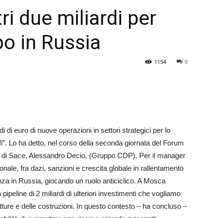
tri due miliardi per
Veneto
po in Russia
1154
0
i di euro di nuove operazioni in settori strategici per lo
ofi”. Lo ha detto, nel corso della seconda giornata del Forum
to di Sace, Alessandro Decio, (Gruppo CDP). Per il manager
ionale, fra dazi, sanzioni e crescita globale in rallentamento
za in Russia, giocando un ruolo anticiclico. A Mosca
 pipeline di 2 miliardi di ulteriori investimenti che vogliamo
rutture e delle costruzioni. In questo contesto – ha concluso –