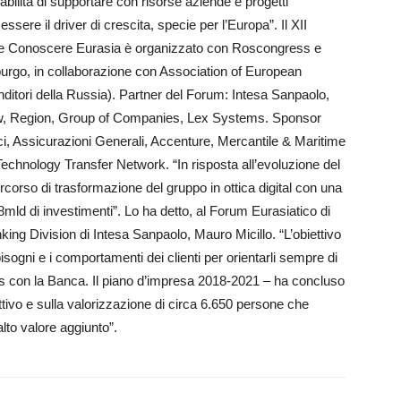
abilità di supportare con risorse aziende e progetti
ssere il driver di crescita, specie per l’Europa”. Il XII
e Conoscere Eurasia è organizzato con Roscongress e
urgo, in collaborazione con Association of European
itori della Russia). Partner del Forum: Intesa Sanpaolo,
, Region, Group of Companies, Lex Systems. Sponsor
ici, Assicurazioni Generali, Accenture, Mercantile & M­a­ritime
Technology Transfer Network. “In risposta all’evoluzione del
corso di trasformazione del gruppo in ottica digital con una
2,8mld di investimenti”. Lo ha detto, al Forum Eurasiatico di
ng Division di Intesa Sanpaolo, Mauro Micillo. “L’obiettivo
sogni e i comportamenti dei clienti per orientarli sempre di
onless con la Banca. Il piano d’impresa 2018-2021 – ha concluso
tivo e sulla valorizzazione di circa 6.650 persone che
alto valore aggiunto”.