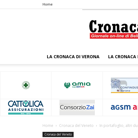
Home
LA CRONACA DI VERONA
LA CRONACA 
Home
Cronaca del Veneto
In portafoglio, altri d
Cronaca del Veneto