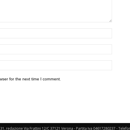
wser for the next time I comment.
131, redazione Via Frattini 12/C 37121 Verona - Partita Iva 04617280237 - Telef