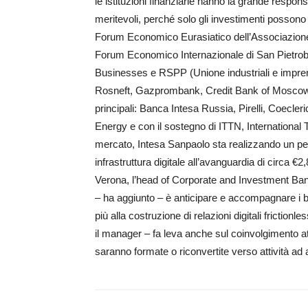
le istituzioni finanziarie hanno la grande respons
meritevoli, perché solo gli investimenti possono e
Forum Economico Eurasiatico dell’Associazion
Forum Eco­nomico Internazionale di San Pietrob
Businesses e RSPP (Unione industriali e imprend
Rosneft, Gazprombank, Credit Bank of Moscow
principali: Banca Intesa Russia, Pirelli, Coe­cler
Energy e con il sostegno di ITTN, International 
mercato, Intesa Sanpaolo sta realizzando un per
infrastruttura digitale all’avanguardia di circa €
Verona, l’head of Corporate and Investment Banki
– ha aggiunto – è anticipare e accompagnare i bi
più alla costruzione di relazioni digitali fricti
il manager – fa leva anche sul coinvolgimento at
saranno formate o riconvertite verso attività ad 