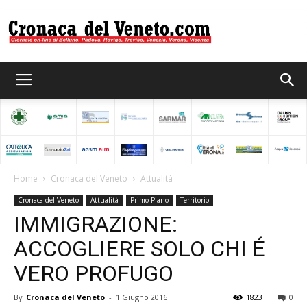
Cronaca
del
Home
Cronaca del Veneto
Attualità
Cronaca del Veneto
Attualità
Primo Piano
Territorio
Veneto
IMMIGRAZIONE:
ACCOGLIERE SOLO CHI É
VERO PROFUGO
By
Cronaca del Veneto
-
1 Giugno 2016
1823
0