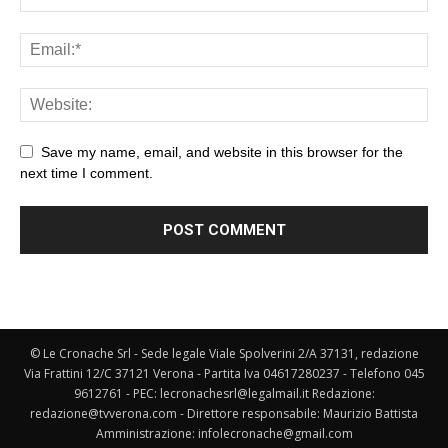
Save my name, email, and website in this browser for the
next time I comment.
© Le Cronache Srl - Sede legale Viale Spolverini 2/A 37131, redazione
Via Frattini 12/C 37121 Verona - Partita Iva 04617280237 - Telefono 045
9612761 - PEC: lecronachesrl@legalmail.it Redazione:
redazione@tvverona.com - Direttore responsabile: Maurizio Battista
Amministrazione: infolecronache@gmail.com