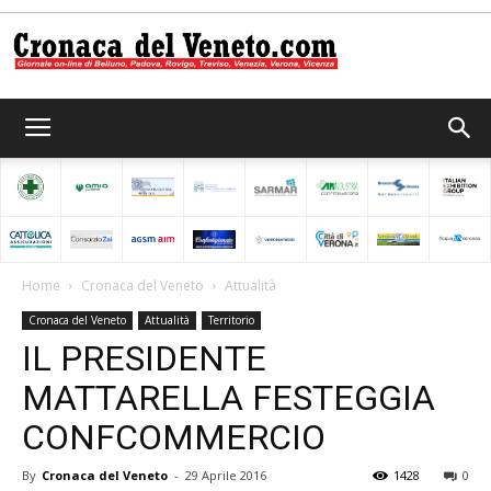
Cronaca
del
Home
Cronaca del Veneto
Attualità
Cronaca del Veneto
Attualità
Territorio
Veneto
IL PRESIDENTE
MATTARELLA FESTEGGIA
CONFCOMMERCIO
By
Cronaca del Veneto
-
29 Aprile 2016
1428
0