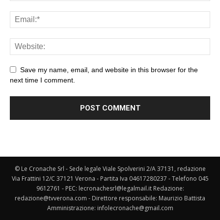
Save my name, email, and website in this browser for the
next time I comment.
© Le Cronache Srl - Sede legale Viale Spolverini 2/A 37131, redazione
Via Frattini 12/C 37121 Verona - Partita Iva 04617280237 - Telefono 045
9612761 - PEC: lecronachesrl@legalmail.it Redazione:
redazione@tvverona.com - Direttore responsabile: Maurizio Battista
Amministrazione: infolecronache@gmail.com