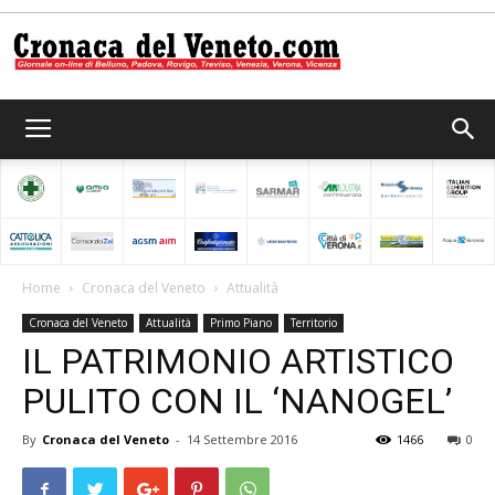
Cronaca
del
Home
Cronaca del Veneto
Attualità
Cronaca del Veneto
Attualità
Primo Piano
Territorio
Veneto
IL PATRIMONIO ARTISTICO
PULITO CON IL ‘NANOGEL’
By
Cronaca del Veneto
-
14 Settembre 2016
1466
0