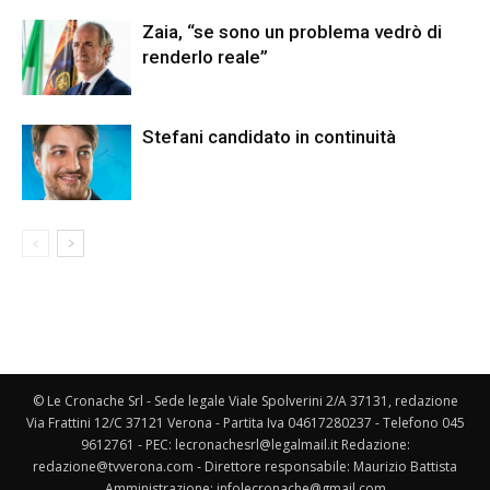
Zaia, “se sono un problema vedrò di
renderlo reale”
Stefani candidato in continuità
© Le Cronache Srl - Sede legale Viale Spolverini 2/A 37131, redazione
Via Frattini 12/C 37121 Verona - Partita Iva 04617280237 - Telefono 045
9612761 - PEC: lecronachesrl@legalmail.it Redazione:
redazione@tvverona.com - Direttore responsabile: Maurizio Battista
Amministrazione: infolecronache@gmail.com