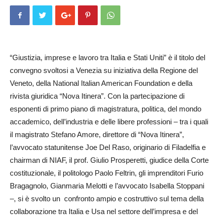
“Giustizia, imprese e lavoro tra Italia e Stati Uniti” è il titolo del
convegno svoltosi a Venezia su iniziativa della Regione del
Veneto, della National Italian American Foundation e della
rivista giuridica “Nova Itinera”. Con la partecipazione di
esponenti di primo piano di magistratura, politica, del mondo
accademico, dell’industria e delle libere professioni – tra i quali
il magistrato Ste­fano Amore, direttore di “Nova Iti­nera”,
l’avvocato statunitense Joe Del Raso, originario di Fi­ladelfia e
chairman di NIAF, il prof. Giulio Pros­peretti, giudice della Corte
costi­tu­zionale, il politologo Paolo Feltrin, gli imprenditori Fu­rio
Bragagnolo, Gianmaria Me­lotti e l’avvocato Isabella Stop­pani
–, si è svolto un confronto ampio e costruttivo sul te­ma della
collaborazione tra Italia e Usa nel settore dell’impresa e del