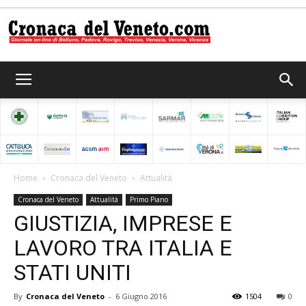
Cronaca
del
Home
Cronaca del Veneto
Attualità
Cronaca del Veneto
Attualità
Primo Piano
Veneto
GIUSTIZIA, IMPRESE E
LAVORO TRA ITALIA E
STATI UNITI
By
Cronaca del Veneto
-
6 Giugno 2016
1504
0