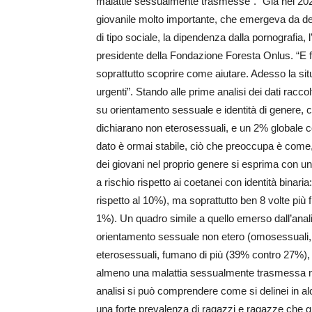
malattie sessualmente trasmesse”. “Già nel 2
giovanile molto importante, che emergeva da d
di tipo sociale, la dipendenza dalla pornografia
presidente della Fondazione Foresta Onlus. “E f
soprattutto scoprire come aiutare. Adesso la si
urgenti”. Stando alle prime analisi dei dati raccol
su orientamento sessuale e identità di genere, 
dichiarano non eterosessuali, e un 2% globale co
dato è ormai stabile, ciò che preoccupa è come
dei giovani nel proprio genere si esprima con u
a rischio rispetto ai coetanei con identità binar
rispetto al 10%), ma soprattutto ben 8 volte più
1%). Un quadro simile a quello emerso dall’anali
orientamento sessuale non etero (omosessuali, bi
eterosessuali, fumano di più (39% contro 27%)
almeno una malattia sessualmente trasmessa nel
analisi si può comprendere come si delinei in al
una forte prevalenza di ragazzi e ragazze che 