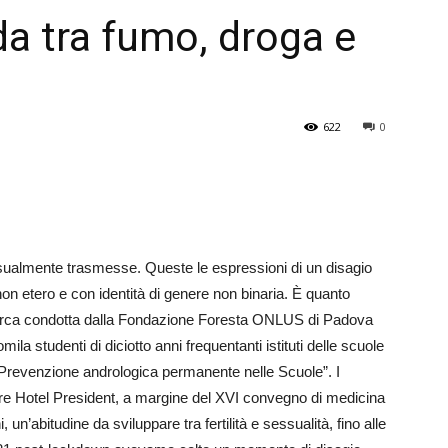
da tra fumo, droga e
Veneto
622
0
ssualmente trasmesse. Queste le espressioni di un disagio
on etero e con identità di genere non binaria. È quanto
icerca condotta dalla Fondazione Foresta ONLUS di Padova
mila studenti di diciotto anni frequentanti istituti delle scuole
 “Prevenzione andrologica permanente nelle Scuole”. I
ure Hotel President, a margine del XVI convegno di medicina
 un’abitudine da sviluppare tra fertilità e sessualità, fino alle