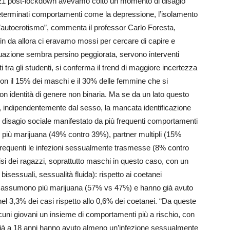
021 post-lockdown avevamo colto un momento di disagio
eterminati comportamenti come la depressione, l’isolamento
, l’autoerotismo”, commenta il professor Carlo Foresta,
in da allora ci eravamo mossi per cercare di capire e
tuazione sembra persino peggiorata, servono interventi
ti tra gli studenti, si conferma il trend di maggiore incertezza
con il 15% dei maschi e il 30% delle femmine che si
n identità di genere non binaria. Ma se da un lato questo
, indipendentemente dal sesso, la mancata identificazione
n disagio sociale manifestato da più frequenti comportamenti
ia: più marijuana (49% contro 39%), partner multipli (15%
 frequenti le infezioni sessualmente trasmesse (8% contro
si dei ragazzi, soprattutto maschi in questo caso, con un
sessuali, sessualità fluida): rispetto ai coetanei
, assumono più marijuana (57% vs 47%) e hanno già avuto
 3,3% dei casi rispetto allo 0,6% dei coetanei. “Da queste
cuni giovani un insieme di comportamenti più a rischio, con
già a 18 anni hanno avuto almeno un’infezione sessualmente