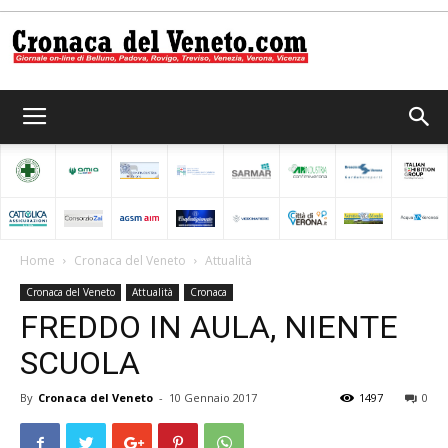
Cronaca
del
Home
Cronaca del Veneto
Attualità
Cronaca del Veneto
Attualità
Cronaca
Veneto
FREDDO IN AULA, NIENTE
SCUOLA
By
Cronaca del Veneto
-
10 Gennaio 2017
1497
0