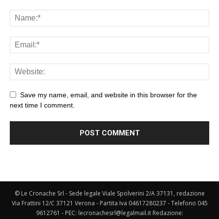
Save my name, email, and website in this browser for the
next time I comment.
© Le Cronache Srl - Sede legale Viale Spolverini 2/A 37131, redazione
Via Frattini 12/C 37121 Verona - Partita Iva 04617280237 - Telefono 045
9612761 - PEC: lecronachesrl@legalmail.it Redazione: