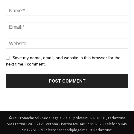
Save my name, email, and website in this browser for the
next time I comment.
© Le Cronache Srl - Sede legale Viale Spolverini 2/A 37131, redazione
Via Frattini 12/C 37121 Verona - Partita Iva 04617280237 - Telefono 045
9612761 - PEC: lecronachesrl@legalmail.it Redazione: