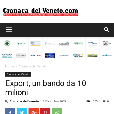
Cronaca
del
Home
Cronaca del Veneto
Cronaca del Veneto
Veneto
Export, un bando da 10
milioni
By
Cronaca del Veneto
-
2 Dicembre 2019
1065
0