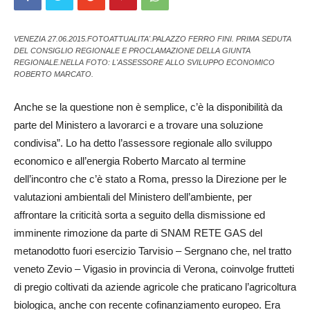
VENEZIA 27.06.2015.FOTOATTUALITA'.PALAZZO FERRO FINI. PRIMA SEDUTA
DEL CONSIGLIO REGIONALE E PROCLAMAZIONE DELLA GIUNTA
REGIONALE.NELLA FOTO: L'ASSESSORE ALLO SVILUPPO ECONOMICO
ROBERTO MARCATO.
Anche se la questione non è semplice, c’è la disponibilità da
parte del Ministero a lavorarci e a trovare una soluzione
condivisa”. Lo ha detto l’assessore regionale allo sviluppo
economico e all’energia Roberto Ma­rcato al termine
dell’incontro che c’è stato a Roma, presso la Direzione per le
valutazioni ambientali del Ministero dell’ambiente, per
affrontare la criticità sorta a seguito della dismissione ed
imminente r­imozione da parte di SNAM RETE GAS del
metanodotto ­fuori esercizio Tarvisio – Ser­gnano che, nel tratto
veneto Zevio – Vigasio in provincia di Ve­rona, coinvolge frutteti
di pregio coltivati da aziende agricole che praticano l’agricoltura
biologica, anche con recente cofinanziamento europeo. Era