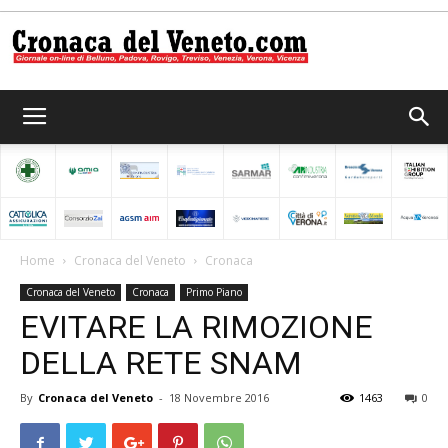
Cronaca
del
Home
Cronaca del Veneto
Cronaca
Cronaca del Veneto
Cronaca
Primo Piano
Veneto
EVITARE LA RIMOZIONE
DELLA RETE SNAM
By
Cronaca del Veneto
-
18 Novembre 2016
1463
0