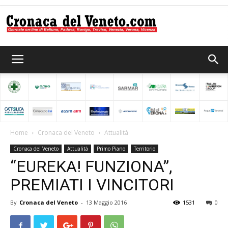
Cronaca
del
Home
Cronaca del Veneto
Attualità
Cronaca del Veneto
Attualità
Primo Piano
Territorio
Veneto
“EUREKA! FUNZIONA”,
PREMIATI I VINCITORI
By
Cronaca del Veneto
-
13 Maggio 2016
1531
0