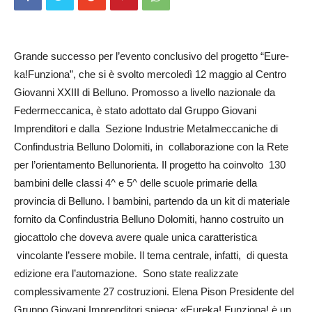
Grande successo per l’evento conclusivo del progetto “Eure­
ka!Funziona”, che si è svolto mercoledì 12 maggio al Centro
Gio­van­ni XXIII di Belluno. Promosso a livello nazionale da
Federmec­cani­ca, è stato adottato dal Grup­po Giovani
Imprenditori e dalla Sezione Industrie Metalmeccani­che di
Confindustria Belluno Dolo­miti, in collaborazione con la Rete
per l’orientamento Bellunorienta. Il progetto ha coinvolto 130
bambini delle classi 4^ e 5^ delle scuole primarie della
provincia di Belluno. I bambini, partendo da un kit di materiale
fornito da Confindustria Belluno Dolomiti, hanno costruito un
giocattolo che doveva avere quale unica caratteristica
vincolante l’essere mobile. Il tema centrale, infatti, di questa
edizione era l’automazione. Sono state realizzate
complessivamente 27 costruzioni. Elena Pison Presidente del
Gruppo Giovani Imprenditori spiega: «Eureka! Funziona! è un