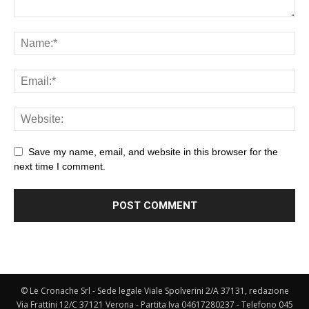
Save my name, email, and website in this browser for the
next time I comment.
© Le Cronache Srl - Sede legale Viale Spolverini 2/A 37131, redazione
Via Frattini 12/C 37121 Verona - Partita Iva 04617280237 - Telefono 045