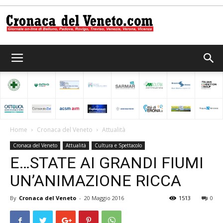
Cronaca
del
Home
Cronaca del Veneto
Attualità
Cronaca del Veneto
Attualità
Cultura e Spettacolo
Veneto
E…STATE AI GRANDI FIUMI
UN’ANIMAZIONE RICCA
By
Cronaca del Veneto
-
20 Maggio 2016
1513
0