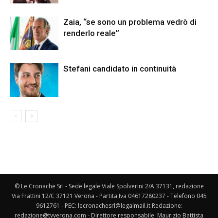
Zaia, “se sono un problema vedrò di
renderlo reale”
Stefani candidato in continuità
© Le Cronache Srl - Sede legale Viale Spolverini 2/A 37131, redazione
Via Frattini 12/C 37121 Verona - Partita Iva 04617280237 - Telefono 045
9612761 - PEC: lecronachesrl@legalmail.it Redazione:
redazione@tvverona.com - Direttore responsabile: Maurizio Battista