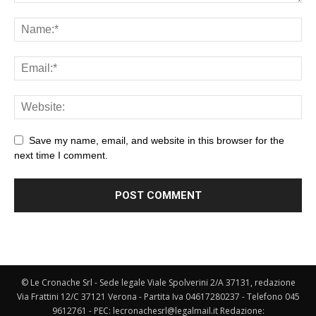
Save my name, email, and website in this browser for the
next time I comment.
© Le Cronache Srl - Sede legale Viale Spolverini 2/A 37131, redazione
Via Frattini 12/C 37121 Verona - Partita Iva 04617280237 - Telefono 045
9612761 - PEC: lecronachesrl@legalmail.it Redazione: