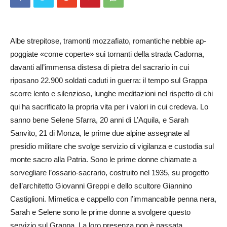
Albe strepitose, tramonti mozzafiato, romantiche nebbie ap­
poggiate «come coperte» sui tornanti della strada Cadorna,
davanti all’immensa distesa di pietra del sacrario in cui
riposano 22.900 soldati caduti in guerra: il tempo sul Grappa
sc­orre lento e silenzioso, lunghe meditazioni nel rispetto di ch­i
qui ha sacrificato la propria vita per i valori in cui credeva. Lo
sanno bene Selene Sfarra, 20 anni di L’Aquila, e Sarah
Sanvito, 21 di Monza, le pr­ime due alpine assegnate al
presidio militare che svolge se­­rvizio di vigilanza e custodia sul
monte sacro alla Patria. So­no le prime donne chiamate a
sorvegliare l’ossario-sacrario, costruito nel 1935, su pr­oge­tto
dell’architetto Gi­ovanni Gr­­eppi e dello scultore Gi­annino
Castiglioni. Mimetica e cappello con l’immancabile pe­­nna nera,
Sarah e Selene sono le prime donne a svolgere questo
servizio sul Grappa. La loro presenza non è passata